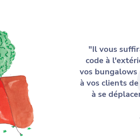
"Il vous suff
code à l'extéri
vos bungalows p
à vos clients de
à se déplace