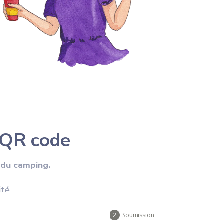
n QR code
 du
camping
.
té.
Soumission