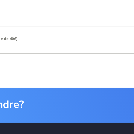
ce de 40€)
ndre?